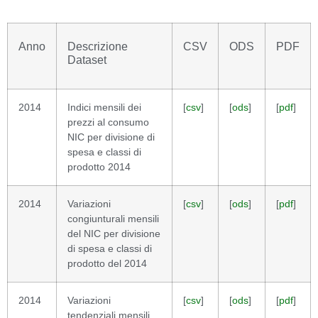
Anno
Descrizione
CSV
ODS
PDF
Dataset
2014
Indici mensili dei
[
csv
]
[
ods
]
[
pdf
]
prezzi al consumo
NIC per divisione di
spesa e classi di
prodotto 2014
2014
Variazioni
[
csv
]
[
ods
]
[
pdf
]
congiunturali mensili
del NIC per divisione
di spesa e classi di
prodotto del 2014
2014
Variazioni
[
csv
]
[
ods
]
[
pdf
]
tendenziali mensili