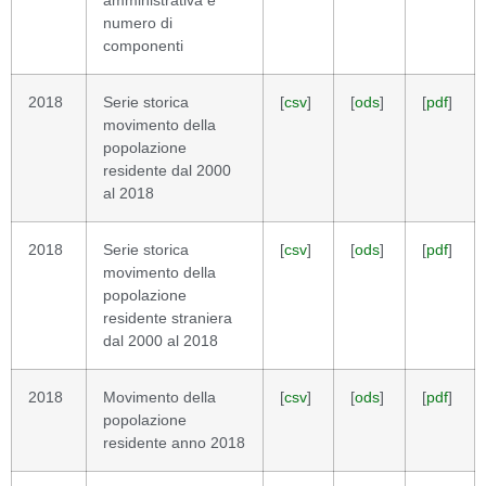
amministrativa e
numero di
componenti
2018
Serie storica
[
csv
]
[
ods
]
[
pdf
]
movimento della
popolazione
residente dal 2000
al 2018
2018
Serie storica
[
csv
]
[
ods
]
[
pdf
]
movimento della
popolazione
residente straniera
dal 2000 al 2018
2018
Movimento della
[
csv
]
[
ods
]
[
pdf
]
popolazione
residente anno 2018